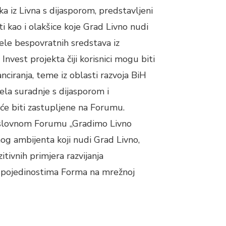
a iz Livna s dijasporom, predstavljeni
i kao i olakšice koje Grad Livno nudi
ele bespovratnih sredstava iz
nvest projekta čiji korisnici mogu biti
nciranja, teme iz oblasti razvoja BiH
dela suradnje s dijasporom i
 će biti zastupljene na Forumu.
oslovnom Forumu „Gradimo Livno
nog ambijenta koji nudi Grad Livno,
tivnih primjera razvijanja
 pojedinostima Forma na mrežnoj