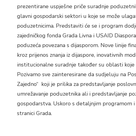
prezentirane uspješne priče suradnje poduzetnik
glavni gospodarski sektori u koje se može ulagat
poduzetnicima. Predstaviti će se i program dodj
zajedničkog fonda Grada Livna i USAID Diaspora I
poduzeća povezana s dijasporom. Nove linije fina
kroz prijenos znanja iz dijaspore, inovativnih mo
institucionalne suradnje također su oblasti koje
Pozivamo sve zainteresirane da sudjeluju na P
Zajedno“ koji je prilika za predstavljanje poslov
umrežavanje poduzetnika ali i predstavljanje pozi
gospodarstva. Uskoro s detaljnjim programom i
stranici Grada.