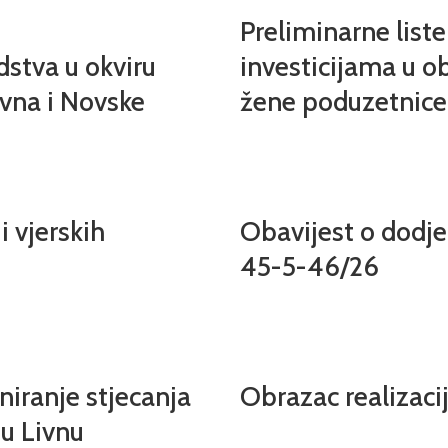
Preliminarne list
dstva u okviru
investicijama u ob
ivna i Novske
žene poduzetnice
i vjerskih
Obavijest o dodjel
45-5-46/26
niranje stjecanja
Obrazac realizac
u Livnu