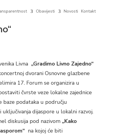
ansparentnost
Obavijesti
Novosti
Kontakt
no“
tvenika Livna
„Gradimo Livno Zajedno“
 koncertnoj dvorani Osnovne glazbene
Želimira 17. Forum se organizira u
spostaviti čvrste veze lokalne zajednice
je baze podataka u području
 uključivanja dijaspore u lokalni razvoj.
nel diskusija pod nazivom
„Kako
ijasporom“
na kojoj će biti