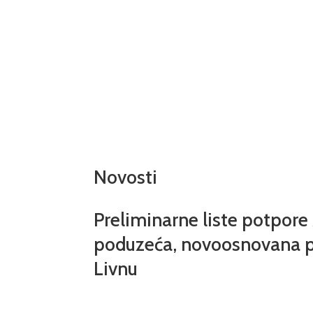
Niste pronašli što tražite?
Pošaljite upit našoj službi, a mi
ćemo vam u što skorijem roku
odgovoriti.
Postavi pitanje
Novosti
Preliminarne liste potpore
poduzeća, novoosnovana p
Livnu