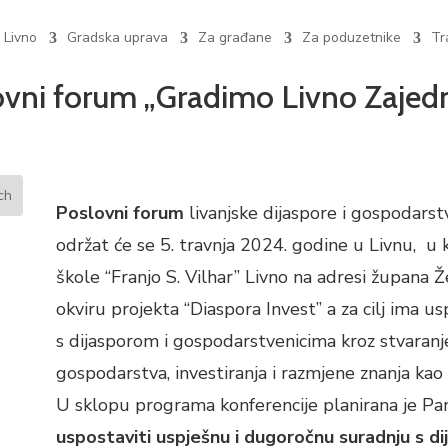
 Livno
Gradska uprava
Za građane
Za poduzetnike
Tr
lovni forum „Gradimo Livno Zajed
Poslovni forum
livanjske dijaspore i gospodars
održat će se 5. travnja 2024. godine u Livnu, u
škole “Franjo S. Vilhar” Livno na adresi župana 
okviru projekta “Diaspora Invest” a za cilj ima u
s dijasporom i gospodarstvenicima kroz stvaran
gospodarstva, investiranja i razmjene znanja kao i
U sklopu programa konferencije planirana je Pa
uspostaviti uspješnu i dugoročnu suradnju s d