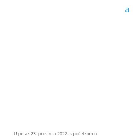
U petak godišnja
sjednica Gradskog
vijeća Livna
Datum objave: 20.12.2022.
U petak 23. prosinca 2022. s početkom u