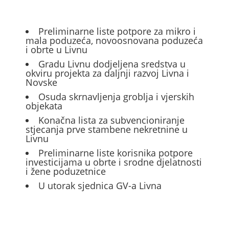
Preliminarne liste potpore za mikro i
mala poduzeća, novoosnovana poduzeća
i obrte u Livnu
Gradu Livnu dodjeljena sredstva u
okviru projekta za daljnji razvoj Livna i
Novske
Osuda skrnavljenja groblja i vjerskih
objekata
Konačna lista za subvencioniranje
stjecanja prve stambene nekretnine u
Livnu
Preliminarne liste korisnika potpore
investicijama u obrte i srodne djelatnosti
i žene poduzetnice
U utorak sjednica GV-a Livna