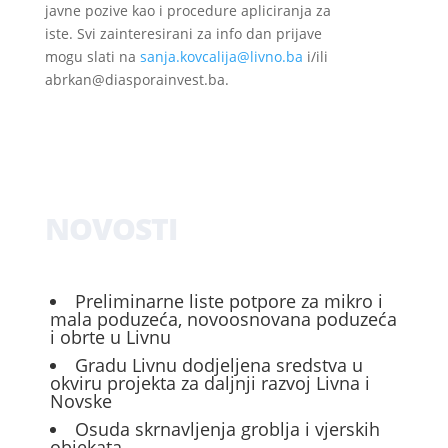
javne pozive kao i procedure apliciranja za
iste. Svi zainteresirani za info dan prijave
mogu slati na
sanja.kovcalija@livno.ba
i/ili
abrkan@diasporainvest.ba.
NOVOSTI
Preliminarne liste potpore za mikro i
mala poduzeća, novoosnovana poduzeća
i obrte u Livnu
Gradu Livnu dodjeljena sredstva u
okviru projekta za daljnji razvoj Livna i
Novske
Osuda skrnavljenja groblja i vjerskih
objekata