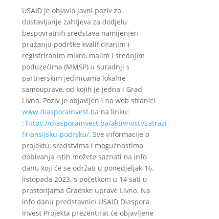
USAID je objavio javni poziv za
dostavljanje zahtjeva za dodjelu
bespovratnih sredstava namijenjen
pružanju podrške kvalificiranim i
registriranim mikro, malim i srednjim
poduzećima (MMSP) u suradnji s
partnerskim jedinicama lokalne
samouprave, od kojih je jedna i Grad
Livno. Poziv je objavljen i na web stranici
www.diasporainvest.ba
na linku:
:
https://diasporainvest.ba/aktivnosti/zatrazi-
finansijsku-podrsku/
. Sve informacije o
projektu, sredstvima i mogućnostima
dobivanja istih možete saznati na info
danu koji će se održati u ponedjeljak 16.
listopada 2023. s početkom u 14 sati u
prostorijama Gradske uprave Livno. Na
info danu predstavnici USAID Diaspora
Invest Projekta prezentirat će objavljene