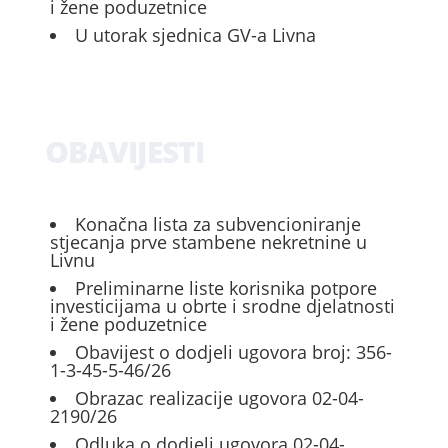
i žene poduzetnice
U utorak sjednica GV-a Livna
OBAVIJESTI
Konačna lista za subvencioniranje
stjecanja prve stambene nekretnine u
Livnu
Preliminarne liste korisnika potpore
investicijama u obrte i srodne djelatnosti
i žene poduzetnice
Obavijest o dodjeli ugovora broj: 356-
1-3-45-5-46/26
Obrazac realizacije ugovora 02-04-
2190/26
Odluka o dodjeli ugovora 02-04-