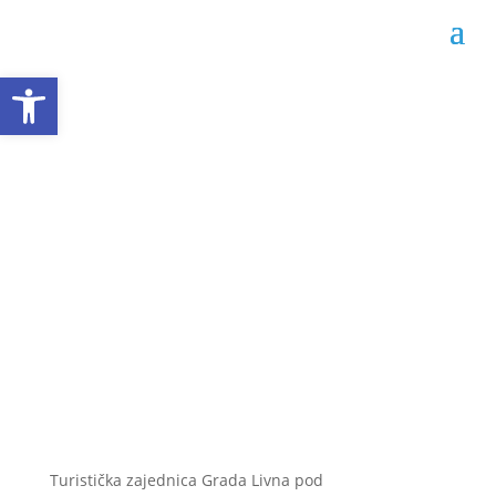
Open toolbar
U subotu, 2. prosinca
počinje „Advent u
Livnu 2023.“
Datum objave: 28.11.2023.
Turistička zajednica Grada Livna pod