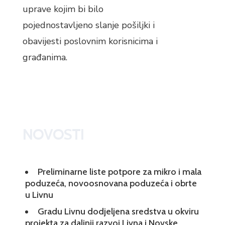
uprave kojim bi bilo
pojednostavljeno slanje pošiljki i
obavijesti poslovnim korisnicima i
građanima.
NOVOSTI
Preliminarne liste potpore za mikro i mala
poduzeća, novoosnovana poduzeća i obrte
u Livnu
Gradu Livnu dodjeljena sredstva u okviru
projekta za daljnji razvoj Livna i Novske