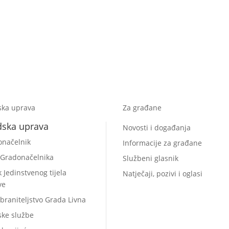
ska uprava
Za građane
dska uprava
Novosti i događanja
onačelnik
Informacije za građane
 Gradonačelnika
Službeni glasnik
k Jedinstvenog tijela
Natječaji, pozivi i oglasi
ve
braniteljstvo Grada Livna
ske službe