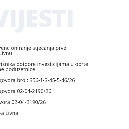
IJESTI
vencioniranje stjecanja prve
Livnu
risnika potpore investicijama u obrte
ene poduzetnice
govora broj: 356-1-3-45-5-46/26
ugovora 02-04-2190/26
vora 02-04-2190/26
-a Livna