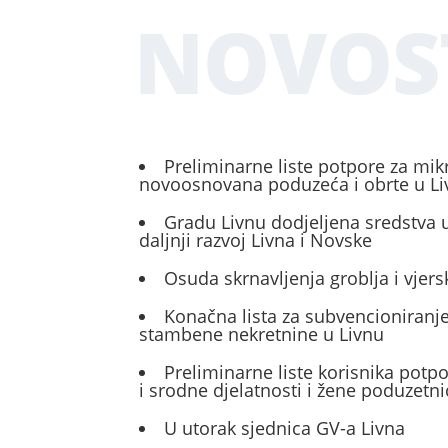
NOVOS
Preliminarne liste potpore za mik
novoosnovana poduzeća i obrte u L
Gradu Livnu dodjeljena sredstva u
daljnji razvoj Livna i Novske
Osuda skrnavljenja groblja i vjers
Konačna lista za subvencioniranje
stambene nekretnine u Livnu
Preliminarne liste korisnika potp
i srodne djelatnosti i žene poduzetni
U utorak sjednica GV-a Livna