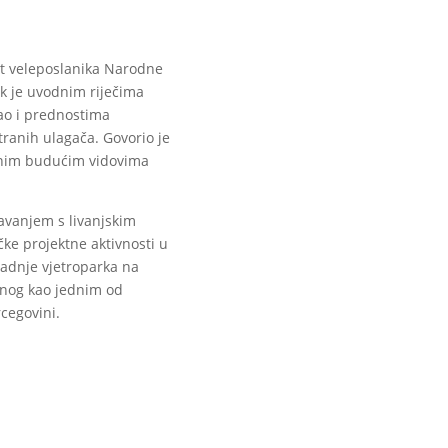
et veleposlanika Narodne
ik je uvodnim riječima
ao i prednostima
tranih ulagača. Govorio je
etnim budućim vidovima
navanjem s livanjskim
ke projektne aktivnosti u
radnje vjetroparka na
jenog kao jednim od
rcegovini.