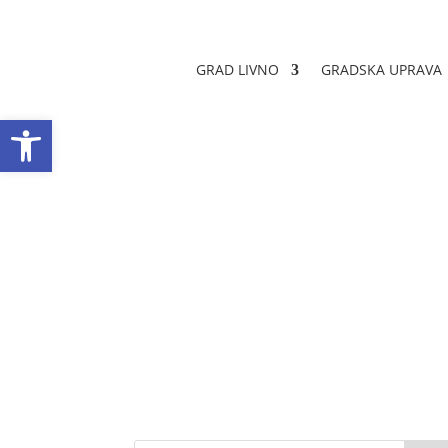
GRAD LIVNO
GRADSKA UPRAVA
Open toolbar
Veleposlanik NR 
Datum objave: 24.01.2024.