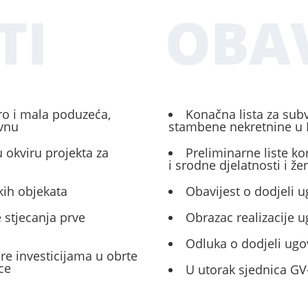
TI
OBAV
ro i mala poduzeća,
Konačna lista za sub
ivnu
stambene nekretnine u 
 okviru projekta za
Preliminarne liste ko
i srodne djelatnosti i ž
kih objekata
Obavijest o dodjeli u
 stjecanja prve
Obrazac realizacije 
Odluka o dodjeli ugo
ore investicijama u obrte
ce
U utorak sjednica GV