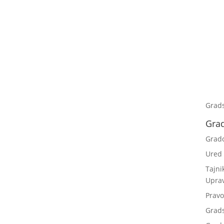
Grad
Gra
Grad
Ured
Tajni
Upra
Pravo
Grad