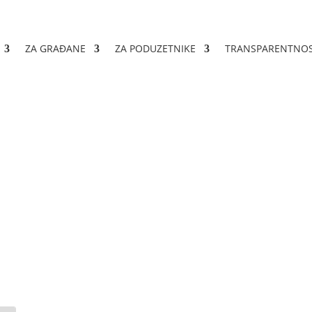
ZA GRAĐANE
ZA PODUZETNIKE
TRANSPARENTNO
Kine u BiH u posjeti gra