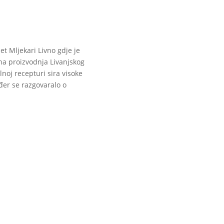
t Mljekari Livno gdje je
na proizvodnja Livanjskog
lnoj recepturi sira visoke
ođer se razgovaralo o