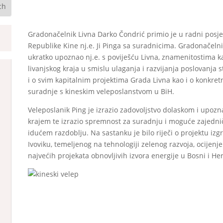
Gradonačelnik Livna Darko Čondrić primio je u radni posj
Republike Kine nj.e. Ji Pinga sa suradnicima. Gradonačeln
ukratko upoznao nj.e. s poviješću Livna, znamenitostima k
livanjskog kraja u smislu ulaganja i razvijanja poslovanja s
i o svim kapitalnim projektima Grada Livna kao i o konkr
suradnje s kineskim veleposlanstvom u BiH.
Veleposlanik Ping je izrazio zadovoljstvo dolaskom i upoz
krajem te izrazio spremnost za suradnju i moguće zajednič
idućem razdoblju. Na sastanku je bilo riječi o projektu izg
Ivoviku, temeljenog na tehnologiji zelenog razvoja, ocijen
najvećih projekata obnovljivih izvora energije u Bosni i He