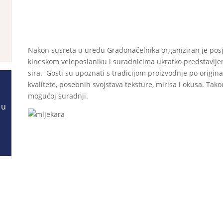
Nakon susreta u uredu Gradonačelnika organiziran je posje
kineskom veleposlaniku i suradnicima ukratko predstavlje
sira. Gosti su upoznati s tradicijom proizvodnje po origina
kvalitete, posebnih svojstava teksture, mirisa i okusa. Tak
mogućoj suradnji.
 u