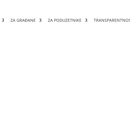
ZA GRAĐANE
ZA PODUZETNIKE
TRANSPARENTNO
iru korisnika potpore k
privrednih gospodarstva