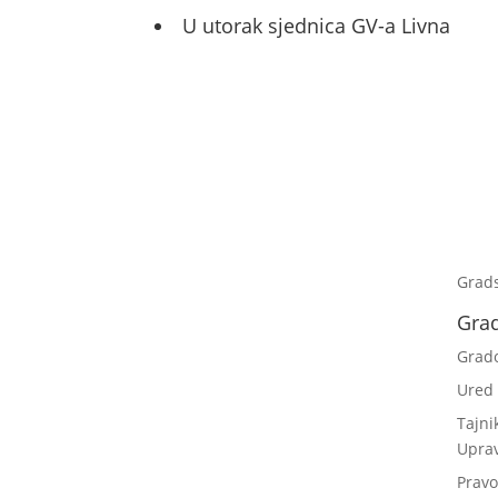
U utorak sjednica GV-a Livna
Grad
Gra
Grad
Ured
Tajni
Upra
Pravo