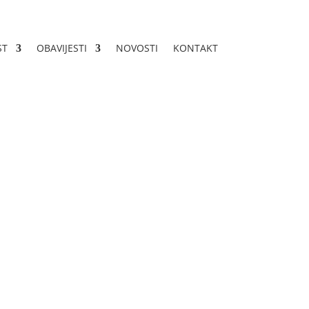
ST
OBAVIJESTI
NOVOSTI
KONTAKT
apitalnim
va u Livnu