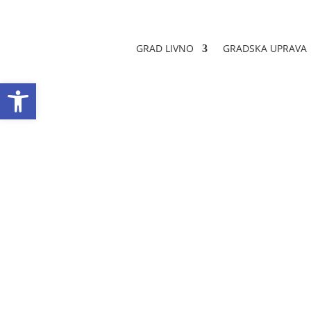
GRAD LIVNO
GRADSKA UPRAVA
Open toolbar
Zaključak o odab
ulaganjima poljo
Datum objave: 24.09.2024.