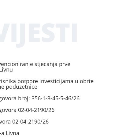
IJESTI
vencioniranje stjecanja prve
Livnu
risnika potpore investicijama u obrte
ene poduzetnice
govora broj: 356-1-3-45-5-46/26
ugovora 02-04-2190/26
vora 02-04-2190/26
-a Livna