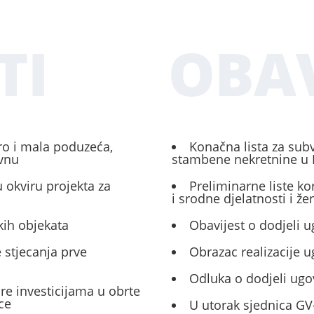
TI
OBAV
ro i mala poduzeća,
Konačna lista za sub
ivnu
stambene nekretnine u 
 okviru projekta za
Preliminarne liste ko
i srodne djelatnosti i ž
kih objekata
Obavijest o dodjeli u
 stjecanja prve
Obrazac realizacije 
Odluka o dodjeli ugo
ore investicijama u obrte
ce
U utorak sjednica GV