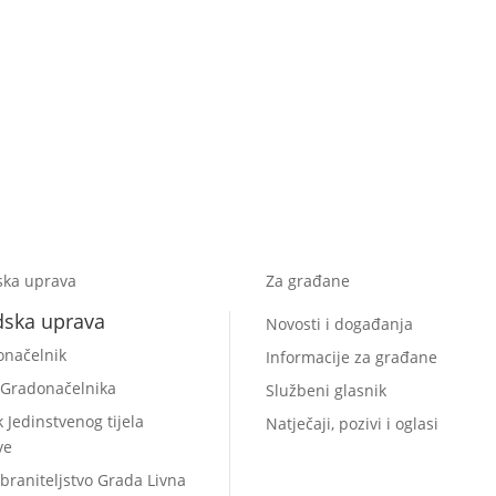
ska uprava
Za građane
dska uprava
Novosti i događanja
onačelnik
Informacije za građane
 Gradonačelnika
Službeni glasnik
k Jedinstvenog tijela
Natječaji, pozivi i oglasi
ve
braniteljstvo Grada Livna