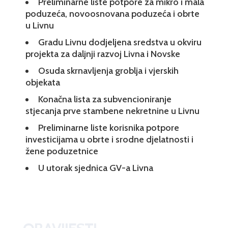
Preliminarne liste potpore za mikro i mala
poduzeća, novoosnovana poduzeća i obrte
u Livnu
Gradu Livnu dodjeljena sredstva u okviru
projekta za daljnji razvoj Livna i Novske
Osuda skrnavljenja groblja i vjerskih
objekata
Konačna lista za subvencioniranje
stjecanja prve stambene nekretnine u Livnu
Preliminarne liste korisnika potpore
investicijama u obrte i srodne djelatnosti i
žene poduzetnice
U utorak sjednica GV-a Livna