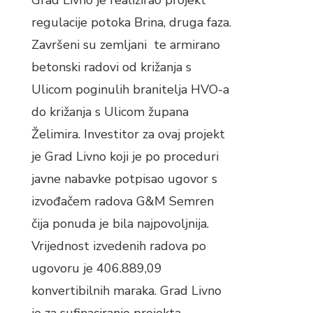
Grad Livno je realizirao projekt
regulacije potoka Brina, druga faza.
Završeni su zemljani te armirano
betonski radovi od križanja s
Ulicom poginulih branitelja HVO-a
do križanja s Ulicom župana
Želimira. Investitor za ovaj projekt
je Grad Livno koji je po proceduri
javne nabavke potpisao ugovor s
izvođačem radova G&M Semren
čija ponuda je bila najpovoljnija.
Vrijednost izvedenih radova po
ugovoru je 406.889,09
konvertibilnih maraka. Grad Livno