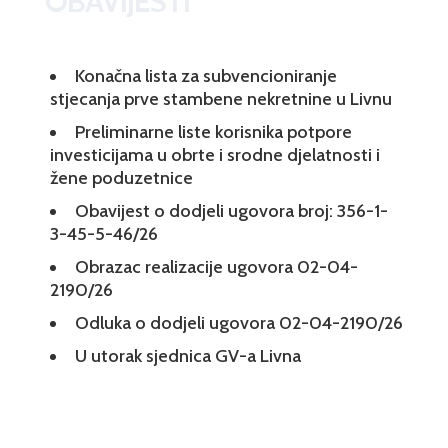
OBAVIJESTI
Konačna lista za subvencioniranje
stjecanja prve stambene nekretnine u Livnu
Preliminarne liste korisnika potpore
investicijama u obrte i srodne djelatnosti i
žene poduzetnice
Obavijest o dodjeli ugovora broj: 356-1-
3-45-5-46/26
Obrazac realizacije ugovora 02-04-
2190/26
Odluka o dodjeli ugovora 02-04-2190/26
U utorak sjednica GV-a Livna