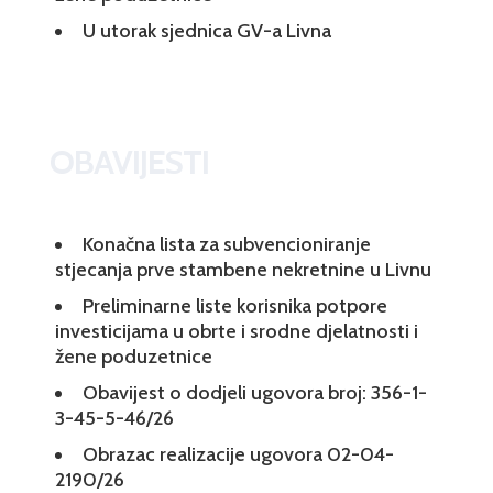
U utorak sjednica GV-a Livna
OBAVIJESTI
Konačna lista za subvencioniranje
stjecanja prve stambene nekretnine u Livnu
Preliminarne liste korisnika potpore
investicijama u obrte i srodne djelatnosti i
žene poduzetnice
Obavijest o dodjeli ugovora broj: 356-1-
3-45-5-46/26
Obrazac realizacije ugovora 02-04-
2190/26