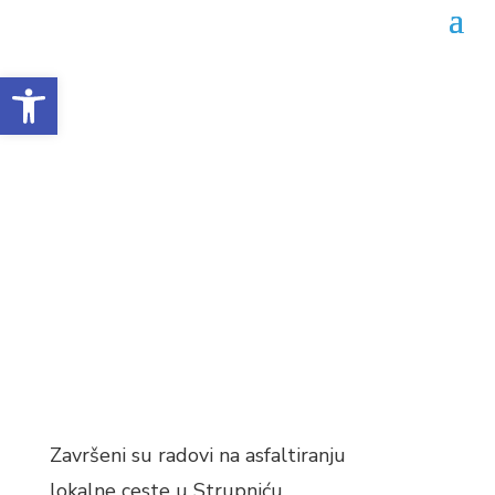
Open toolbar
Završeno asfaltiranje
lokalne ceste u Strupniću
Datum objave: 19.11.2025.
Završeni su radovi na asfaltiranju
lokalne ceste u Strupniću.