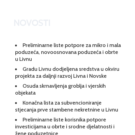
NOVOSTI
Preliminarne liste potpore za mikro i mala
poduzeća, novoosnovana poduzeća i obrte
u Livnu
Gradu Livnu dodjeljena sredstva u okviru
projekta za daljnji razvoj Livna i Novske
Osuda skrnavljenja groblja i vjerskih
objekata
Konačna lista za subvencioniranje
stjecanja prve stambene nekretnine u Livnu
Preliminarne liste korisnika potpore
investicijama u obrte i srodne djelatnosti i
žene poduzetnice