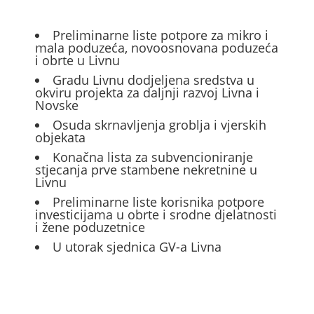
Preliminarne liste potpore za mikro i
mala poduzeća, novoosnovana poduzeća
i obrte u Livnu
Gradu Livnu dodjeljena sredstva u
okviru projekta za daljnji razvoj Livna i
Novske
Osuda skrnavljenja groblja i vjerskih
objekata
Konačna lista za subvencioniranje
stjecanja prve stambene nekretnine u
Livnu
Preliminarne liste korisnika potpore
investicijama u obrte i srodne djelatnosti
i žene poduzetnice
U utorak sjednica GV-a Livna