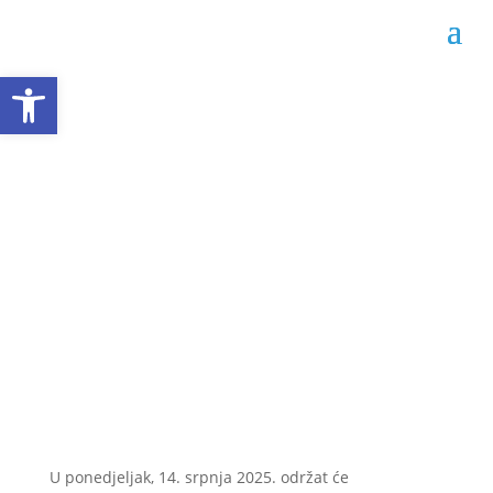
Open toolbar
U ponedjeljak 14.
srpnja sedma redovita
sjednica GV-a Livna
Datum objave: 09.07.2025.
U ponedjeljak, 14. srpnja 2025. održat će