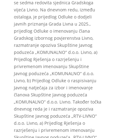
se sedma redovita sjednica Gradskoga
vijeća Livno. Na dnevnom redu, između
ostaloga, je prijedlog Odluke o dodjeli
javnih priznanja Grada Livna u 2025.,
prijedlog Odluke o imenovanju člana
Gradskog izbornog povjerenstva Livno,
razmatranje opoziva Skupštine Javnog
poduzeća „KOMUNALNO“ d.o.o. Livno, a)
Prijedlog Rješenja o razrješenju i
privremenom imenovanju Skupštine
Javnog poduzeća „KOMUNALNO“ d.o.o.
Livno, b) Prijedlog Odluke o raspisivanju
Javnog natječaja za izbor i imenovanje
članova Skupštine Javnog poduzeća
„KOMUNALNO“ d.o.o. Livno. Također točka
dnevnog reda je i razmatranje opoziva
Skupštine Javnog poduzeća „RTV-LIVNO“
d.o.o. Livno, a) Prijedlog Rješenja o
razrješenju i privremenom imenovanju
Skupštine Javnog poduzeća „RTV-LIVNO“