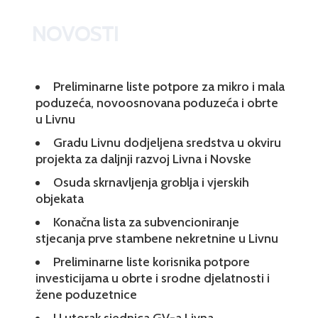
NOVOSTI
Preliminarne liste potpore za mikro i mala
poduzeća, novoosnovana poduzeća i obrte
u Livnu
Gradu Livnu dodjeljena sredstva u okviru
projekta za daljnji razvoj Livna i Novske
Osuda skrnavljenja groblja i vjerskih
objekata
Konačna lista za subvencioniranje
stjecanja prve stambene nekretnine u Livnu
Preliminarne liste korisnika potpore
investicijama u obrte i srodne djelatnosti i
žene poduzetnice