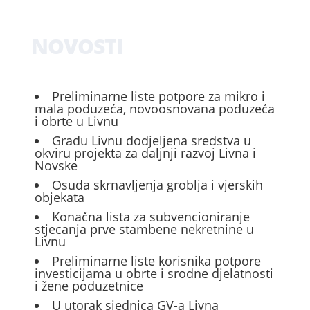
NOVOSTI
Preliminarne liste potpore za mikro i
mala poduzeća, novoosnovana poduzeća
i obrte u Livnu
Gradu Livnu dodjeljena sredstva u
okviru projekta za daljnji razvoj Livna i
Novske
Osuda skrnavljenja groblja i vjerskih
objekata
Konačna lista za subvencioniranje
stjecanja prve stambene nekretnine u
Livnu
Preliminarne liste korisnika potpore
investicijama u obrte i srodne djelatnosti
i žene poduzetnice
U utorak sjednica GV-a Livna