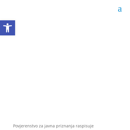
Open toolbar
Javni poziv za dodjelu
javnih priznanja Grada
Livna
Datum objave: 27.06.2022.
Povjerenstvo za javna priznanja raspisuje