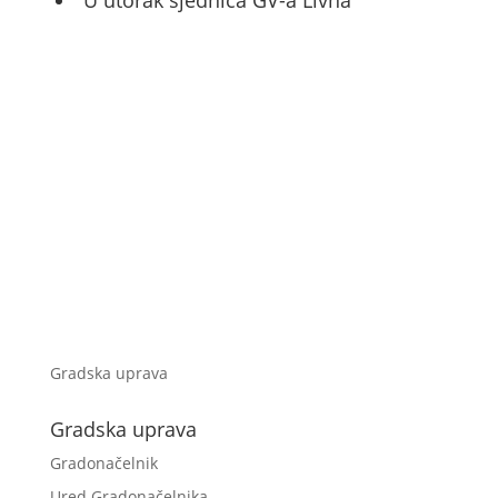
U utorak sjednica GV-a Livna
Gradska uprava
Gradska uprava
Gradonačelnik
Ured Gradonačelnika