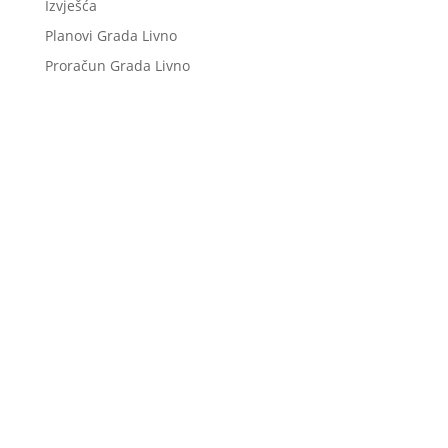
Izvješća
Planovi Grada Livno
Proračun Grada Livno
Niste pronašli što tražite?
Pošaljite upit našoj službi, a mi ćemo vam u što
skorijem roku odgovoriti.
Postavi pitanje