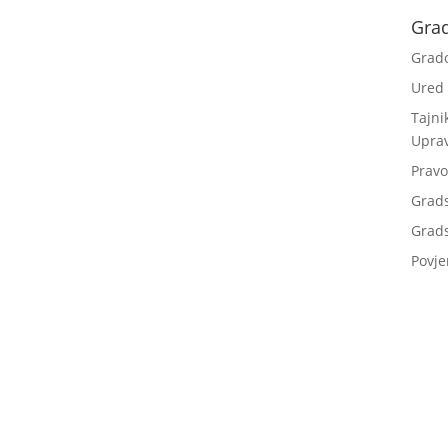
Gra
Grad
Ured
Tajni
Upra
Pravo
Grad
Grads
Povje