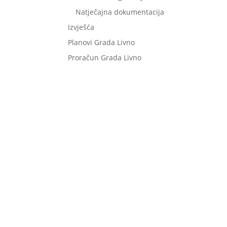
Natječajna dokumentacija
Izvješća
Planovi Grada Livno
Proračun Grada Livno
Niste pronašli što tražite?
Pošaljite upit našoj službi, a mi ćemo vam u št
skorijem roku odgovoriti.
Postavi pitanje