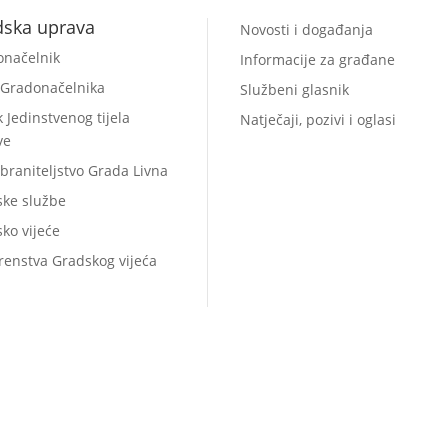
dska uprava
Novosti i događanja
onačelnik
Informacije za građane
 Gradonačelnika
Službeni glasnik
k Jedinstvenog tijela
Natječaji, pozivi i oglasi
ve
braniteljstvo Grada Livna
ske službe
ko vijeće
renstva Gradskog vijeća