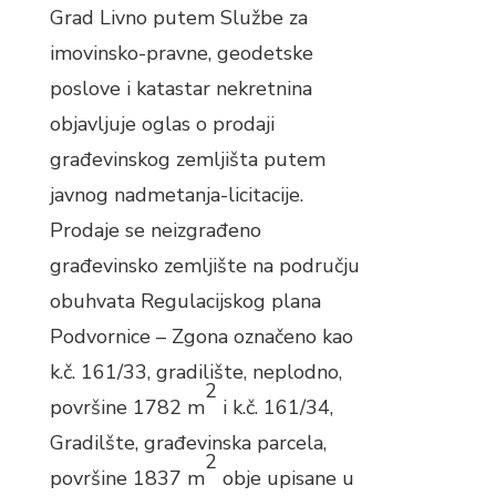
Grad Livno putem Službe za
imovinsko-pravne, geodetske
poslove i katastar nekretnina
objavljuje oglas o prodaji
građevinskog zemljišta putem
javnog nadmetanja-licitacije.
Prodaje se neizgrađeno
građevinsko zemljište na području
obuhvata Regulacijskog plana
Podvornice – Zgona označeno kao
k.č. 161/33, gradilište, neplodno,
2
površine 1782 m
i k.č. 161/34,
Gradilšte, građevinska parcela,
2
površine 1837 m
obje upisane u