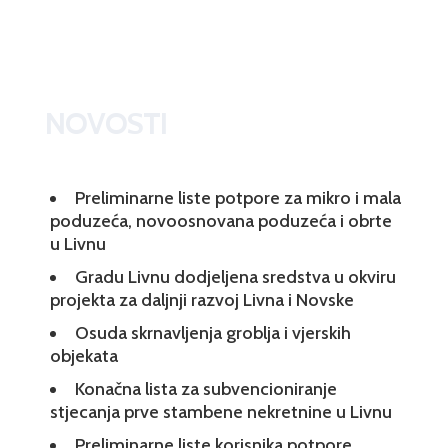
NOVOSTI
Preliminarne liste potpore za mikro i mala
poduzeća, novoosnovana poduzeća i obrte
u Livnu
Gradu Livnu dodjeljena sredstva u okviru
projekta za daljnji razvoj Livna i Novske
Osuda skrnavljenja groblja i vjerskih
objekata
Konačna lista za subvencioniranje
stjecanja prve stambene nekretnine u Livnu
Preliminarne liste korisnika potpore