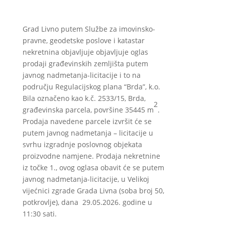
Grad Livno putem Službe za imovinsko-
pravne, geodetske poslove i katastar
nekretnina objavljuje objavljuje oglas
prodaji građevinskih zemljišta putem
javnog nadmetanja-licitacije i to na
području Regulacijskog plana “Brda”, k.o.
Bila označeno kao k.č. 2533/15, Brda,
2
građevinska parcela, površine 35445 m
.
Prodaja navedene parcele izvršit će se
putem javnog nadmetanja – licitacije u
svrhu izgradnje poslovnog objekata
proizvodne namjene. Prodaja nekretnine
iz točke 1., ovog oglasa obavit će se putem
javnog nadmetanja-licitacije, u Velikoj
vijećnici zgrade Grada Livna (soba broj 50,
potkrovlje), dana 29.05.2026. godine u
11:30 sati.