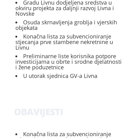
Gradu Livnu dodjeljena sredstva u
okviru projekta za daljnji razvoj Livna i
Novske
Osuda skrnavljenja groblja i vjerskih
objekata
Konačna lista za subvencioniranje
stjecanja prve stambene nekretnine u
Livnu
Preliminarne liste korisnika potpore
investicijama u obrte i srodne djelatnosti
i žene poduzetnice
U utorak sjednica GV-a Livna
OBAVIJESTI
Konačna lista za subvencioniranje