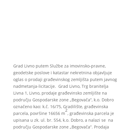
Niste pronašli što tražite?
Pošaljite upit našoj službi, a mi ćemo vam u što
skorijem roku odgovoriti.
Postavi pitanje
Grad Livno putem Službe za imovinsko-pravne,
geodetske poslove i katastar nekretnina objavljuje
oglas o prodaji građevinskog zemljišta putem javnog
nadmetanja-licitacije. Grad Livno, Trg branitelja
Livna 1, Livno, prodaje građevinsko zemljište na
području Gospodarske zone „Begovača“, k.o. Dobro
označeno kao: k.č. 16/75, Gradilište, građevinska
2
parcela, površine 16656 m
, građevinska parcela je
upisana u zk. ul. br. 554, k.o. Dobro, a nalazi se na
području Gospodarske zone „Begovača“. Prodaja