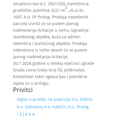
označeno kao k.č. 2561/250, Kamešnica,
2
gradilište, površine 3221 m
, zk.ul.br.
1687, k.o. SP Prolog. Prodaja navedenih
parcela izvršit će se putem javnog
nadmetanja-licitacije u svrhu izgradnje
stambenog objekta, kuća za odmor-
vikendica i pomoćnog objekta. Prodaja
nekretnina iz točke obavit će se putem
javnog nadmetanja-licitacije,
30.7.2024.godine u Velikoj vijećnici zgrade
Grada Livna (soba broj 50, potkrovlje).
Kompletan tekst oglasa kao i potrebna
izjava su u prilogu.
Privitci
Oglas o prodaji na području k.o. Dobro,
k.o. Golinjevo, k.o. Kablići i k.o. Prolog
I Z J A V A