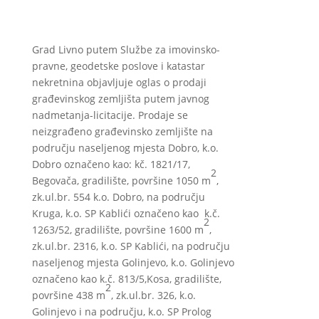
Grad Livno putem Službe za imovinsko-
pravne, geodetske poslove i katastar
nekretnina objavljuje oglas o prodaji
građevinskog zemljišta putem javnog
nadmetanja-licitacije. Prodaje se
neizgrađeno građevinsko zemljište na
području naseljenog mjesta Dobro, k.o.
Dobro označeno kao: kč. 1821/17,
2
Begovača, gradilište, površine 1050 m
,
zk.ul.br. 554 k.o. Dobro, na području
Kruga, k.o. SP Kablići označeno kao k.č.
2
1263/52, gradilište, površine 1600 m
,
zk.ul.br. 2316, k.o. SP Kablići, na području
naseljenog mjesta Golinjevo, k.o. Golinjevo
označeno kao k.č. 813/5,Kosa, gradilište,
2
površine 438 m
, zk.ul.br. 326, k.o.
Golinjevo i na području, k.o. SP Prolog