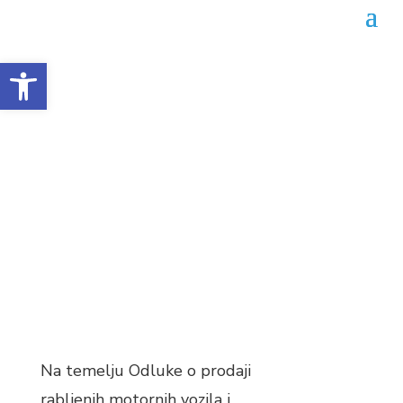
Open toolbar
Oglas o prodaji rabljenih
vozila
Datum objave: 23.08.2023.
Na temelju Odluke o prodaji
rabljenih motornih vozila i