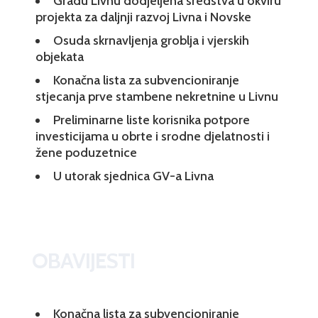
Gradu Livnu dodjeljena sredstva u okviru
projekta za daljnji razvoj Livna i Novske
Osuda skrnavljenja groblja i vjerskih
objekata
Konačna lista za subvencioniranje
stjecanja prve stambene nekretnine u Livnu
Preliminarne liste korisnika potpore
investicijama u obrte i srodne djelatnosti i
žene poduzetnice
U utorak sjednica GV-a Livna
OBAVIJESTI
Konačna lista za subvencioniranje