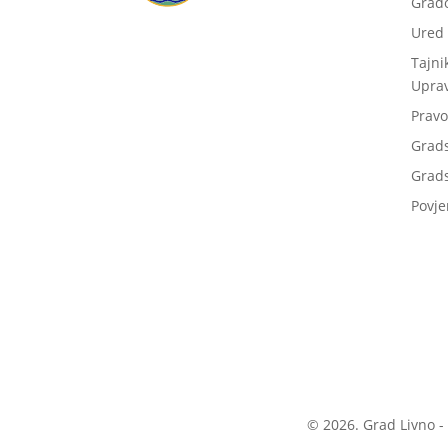
Grad
Ured
Tajni
Upra
Pravo
Grad
Grads
Povje
© 2026. Grad Livno -