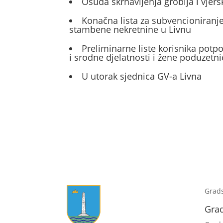
Osuda skrnavljenja groblja i vjers
Konačna lista za subvencioniranje
stambene nekretnine u Livnu
Preliminarne liste korisnika potp
i srodne djelatnosti i žene poduzetni
U utorak sjednica GV-a Livna
Grad
Gra