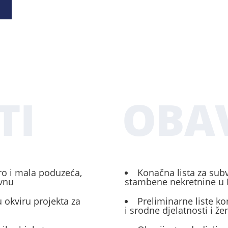
TI
OBAV
ro i mala poduzeća,
Konačna lista za sub
ivnu
stambene nekretnine u 
 okviru projekta za
Preliminarne liste ko
i srodne djelatnosti i ž