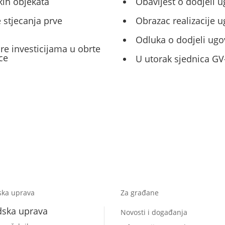
kih objekata
Obavijest o dodjeli u
 stjecanja prve
Obrazac realizacije 
Odluka o dodjeli ugo
ore investicijama u obrte
ce
U utorak sjednica GV
ska uprava
Za građane
dska uprava
Novosti i događanja