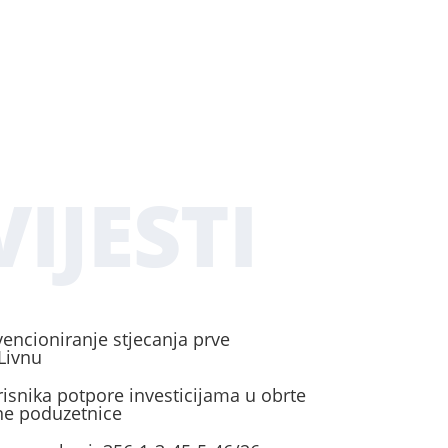
IJESTI
vencioniranje stjecanja prve
Livnu
risnika potpore investicijama u obrte
ene poduzetnice