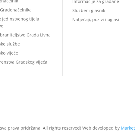
onačelnik
Informacije za građane
 Gradonačelnika
Službeni glasnik
k Jedinstvenog tijela
Natječaji, pozivi i oglasi
ve
braniteljstvo Grada Livna
ske službe
ko vijeće
renstva Gradskog vijeća
 sva prava pridržana! All rights reserved! Web developed by
Market