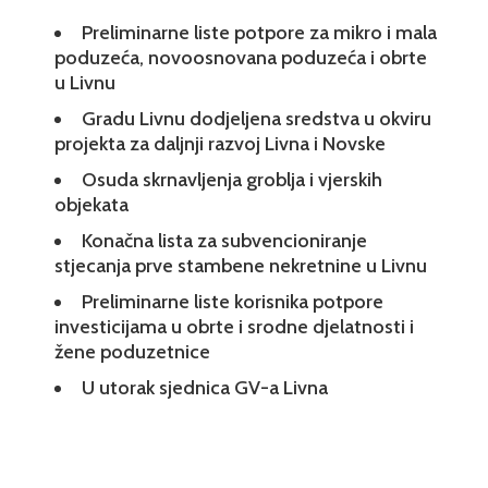
Preliminarne liste potpore za mikro i mala
poduzeća, novoosnovana poduzeća i obrte
u Livnu
Gradu Livnu dodjeljena sredstva u okviru
projekta za daljnji razvoj Livna i Novske
Osuda skrnavljenja groblja i vjerskih
objekata
Konačna lista za subvencioniranje
stjecanja prve stambene nekretnine u Livnu
Preliminarne liste korisnika potpore
investicijama u obrte i srodne djelatnosti i
žene poduzetnice
U utorak sjednica GV-a Livna