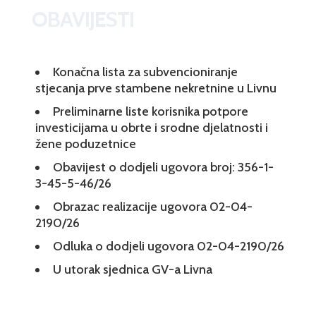
OBAVIJESTI
Konačna lista za subvencioniranje
stjecanja prve stambene nekretnine u Livnu
Preliminarne liste korisnika potpore
investicijama u obrte i srodne djelatnosti i
žene poduzetnice
Obavijest o dodjeli ugovora broj: 356-1-
3-45-5-46/26
Obrazac realizacije ugovora 02-04-
2190/26
Odluka o dodjeli ugovora 02-04-2190/26
U utorak sjednica GV-a Livna