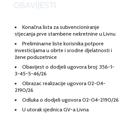
OBAVIJESTI
Konačna lista za subvencioniranje
stjecanja prve stambene nekretnine u Livnu
Preliminarne liste korisnika potpore
investicijama u obrte i srodne djelatnosti i
žene poduzetnice
Obavijest o dodjeli ugovora broj: 356-1-
3-45-5-46/26
Obrazac realizacije ugovora 02-04-
2190/26
Odluka o dodjeli ugovora 02-04-2190/26
U utorak sjednica GV-a Livna