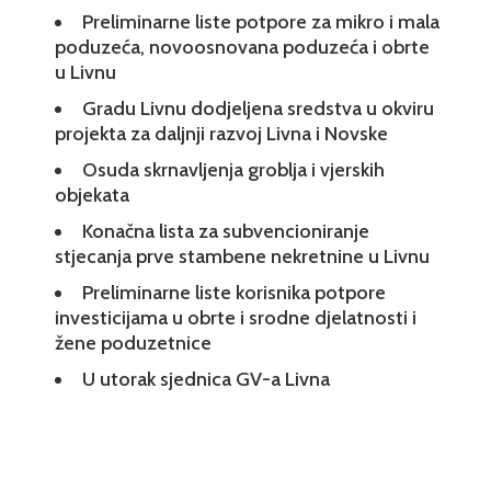
Preliminarne liste potpore za mikro i mala
poduzeća, novoosnovana poduzeća i obrte
u Livnu
Gradu Livnu dodjeljena sredstva u okviru
projekta za daljnji razvoj Livna i Novske
Osuda skrnavljenja groblja i vjerskih
objekata
Konačna lista za subvencioniranje
stjecanja prve stambene nekretnine u Livnu
Preliminarne liste korisnika potpore
investicijama u obrte i srodne djelatnosti i
žene poduzetnice
U utorak sjednica GV-a Livna