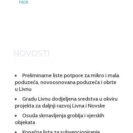
nice
NOVOSTI
Preliminarne liste potpore za mikro i mala
poduzeća, novoosnovana poduzeća i obrte
u Livnu
Gradu Livnu dodjeljena sredstva u okviru
projekta za daljnji razvoj Livna i Novske
Osuda skrnavljenja groblja i vjerskih
objekata
Konačna lista za subvencioniranje