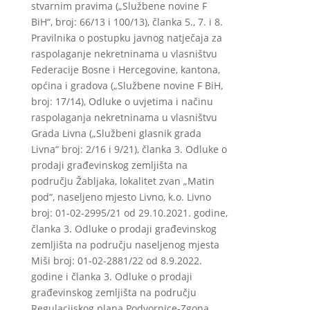
stvarnim pravima („Službene novine F
BiH“, broj: 66/13 i 100/13), članka 5., 7. i 8.
Pravilnika o postupku javnog natječaja za
raspolaganje nekretninama u vlasništvu
Federacije Bosne i Hercegovine, kantona,
općina i gradova („Službene novine F BiH,
broj: 17/14), Odluke o uvjetima i načinu
raspolaganja nekretninama u vlasništvu
Grada Livna („Službeni glasnik grada
Livna“ broj: 2/16 i 9/21), članka 3. Odluke o
prodaji građevinskog zemljišta na
području Žabljaka, lokalitet zvan „Matin
pod“, naseljeno mjesto Livno, k.o. Livno
broj: 01-02-2995/21 od 29.10.2021. godine,
članka 3. Odluke o prodaji građevinskog
zemljišta na području naseljenog mjesta
Miši broj: 01-02-2881/22 od 8.9.2022.
godine i članka 3. Odluke o prodaji
građevinskog zemljišta na području
Regulacijskog plana Podvornice-Zgona