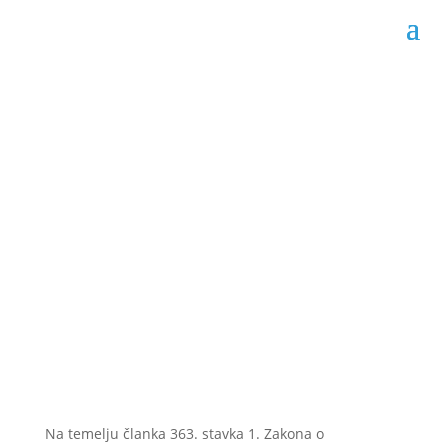
Oglas o prodaji
građevinskog
zemljišta
Datum objave: 16.09.2022.
Na temelju članka 363. stavka 1. Zakona o