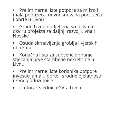
Preliminarne liste potpore za mikro i
mala poduzeća, novoosnovana poduzeća
i obrte u Livnu
Gradu Livnu dodjeljena sredstva u
okviru projekta za daljnji razvoj Livna i
Novske
Osuda skrnavljenja groblja i vjerskih
objekata
Konačna lista za subvencioniranje
stjecanja prve stambene nekretnine u
Livnu
Preliminarne liste korisnika potpore
investicijama u obrte i srodne djelatnosti
i žene poduzetnice
U utorak sjednica GV-a Livna