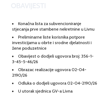
OBAVIJESTI
Konačna lista za subvencioniranje
stjecanja prve stambene nekretnine u Livnu
Preliminarne liste korisnika potpore
investicijama u obrte i srodne djelatnosti i
žene poduzetnice
Obavijest o dodjeli ugovora broj: 356-1-
3-45-5-46/26
Obrazac realizacije ugovora 02-04-
2190/26
Odluka o dodjeli ugovora 02-04-2190/26
U utorak sjednica GV-a Livna