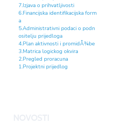
7.Izjava o prihvatljivosti
6.Financijska identifikacijska form
a
5.Administrativni podaci o podn
ositelju prijedloga
4.Plan aktivnosti i promidÅ¾be
3.Matrica logickog okvira
2.Pregled proracuna
1.Projektni prijedlog
NOVOSTI