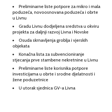
Preliminarne liste potpore za mikro i mala
poduzeća, novoosnovana poduzeća i obrte
u Livnu
Gradu Livnu dodjeljena sredstva u okviru
projekta za daljnji razvoj Livna i Novske
Osuda skrnavljenja groblja i vjerskih
objekata
Konačna lista za subvencioniranje
stjecanja prve stambene nekretnine u Livnu
Preliminarne liste korisnika potpore
investicijama u obrte i srodne djelatnosti i
žene poduzetnice
U utorak sjednica GV-a Livna