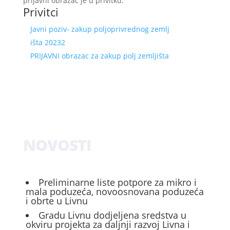
prijavni obrazac je u privitku.
Privitci
Javni poziv- zakup poljoprivrednog zemlj
išta 20232
PRIJAVNI obrazac za zakup polj zemljišta
NOVOSTI
Preliminarne liste potpore za mikro i
mala poduzeća, novoosnovana poduzeća
i obrte u Livnu
Gradu Livnu dodjeljena sredstva u
okviru projekta za daljnji razvoj Livna i