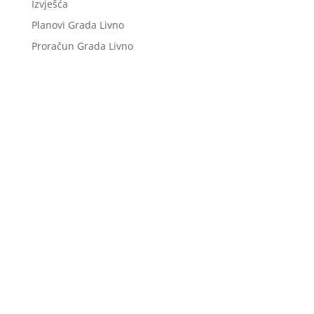
Izvješća
Planovi Grada Livno
Proračun Grada Livno
Niste pronašli što tražite?
Pošaljite upit našoj službi, a mi ćemo vam u što
skorijem roku odgovoriti.
Postavi pitanje