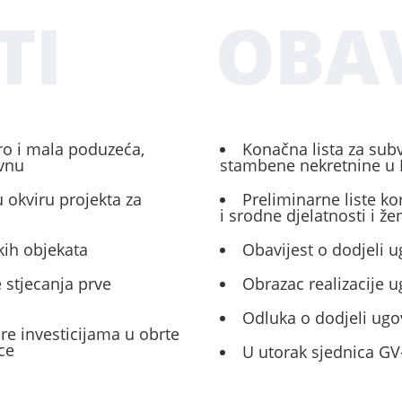
TI
OBAV
ro i mala poduzeća,
Konačna lista za sub
ivnu
stambene nekretnine u 
 okviru projekta za
Preliminarne liste ko
i srodne djelatnosti i ž
kih objekata
Obavijest o dodjeli u
 stjecanja prve
Obrazac realizacije 
Odluka o dodjeli ugo
ore investicijama u obrte
ce
U utorak sjednica GV