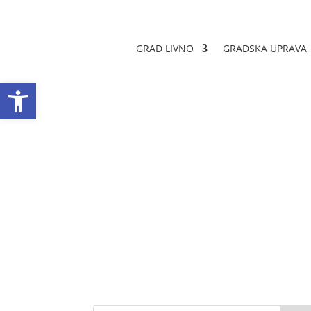
GRAD LIVNO
GRADSKA UPRAVA
Open toolbar
Službeni glasnici
Datum objave: 19.07.2016.