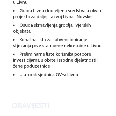
u Livnu
Gradu Livnu dodjeljena sredstva u okviru
projekta za daljnji razvoj Livna i Novske
Osuda skrnavljenja groblja i vjerskih
objekata
Konačna lista za subvencioniranje
stjecanja prve stambene nekretnine u Livnu
Preliminarne liste korisnika potpore
investicijama u obrte i srodne djelatnosti i
žene poduzetnice
U utorak sjednica GV-a Livna
OBAVIJESTI